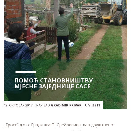
ПОМОЋ СТАНОВНИШТВУ
МЈЕСНЕ ЗАЈЕДНИЦЕ САСЕ
12. OKTOBAR 2017.
NAPISAO
GRADIMIR KRIVAK
U
VIJESTI
„Гросс“ д.о.о. Градишка ПЈ Сребреница, као друштвено