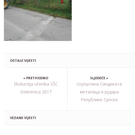
OSTALE VIJESTI
« PRETHODNO
SLJEDEĆE »
Ekskurzija učenika SŠC
Скупштина Синдиката
Srebrenica 2017
металаца и рудара
Републике Српске
VEZANE VIJESTI