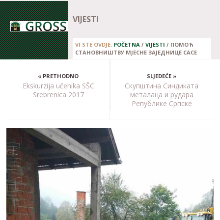
VIJESTI
VI STE OVDJE:
POČETNA
/
VIJESTI
/
ПОМОЋ
СТАНОВНИШТВУ МЈЕСНЕ ЗАЈЕДНИЦЕ САСЕ
« PRETHODNO
SLJEDEĆE »
Ekskurzija učenika SŠC
Скупштина Синдиката
Srebrenica 2017
металаца и рудара
Републике Српске