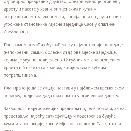
одговорно привредно друштво, обезбиједило је огријев у
дрвету и пакете у храни, хигијенским и кућним
потрепштинама за економски, социјално и на други начин
угрожене становнике Мјесне заједнице Сасе у општини
Сребреница.
Програмом помоћи обухваћене су најугроженије породице
(непокретни, самци, болесни итд.) ове мјесне заједнице,
којима је укупно подијељено 12 кубних метара огријевног
дрвета и 6 пакета са храном, хигијенским и кућним
потрепштинама.
Планирано је да се акција настави у најближем временском
периоду, подјелом додатних пакета у огријевном дрвету.
Захвалност најугроженијих приликом подјеле помоћи, за нас
представља највећу сатисфакцију и подстрек за будуће
хуманитарне акције, како у Мјесној заједници Сасе, тако и