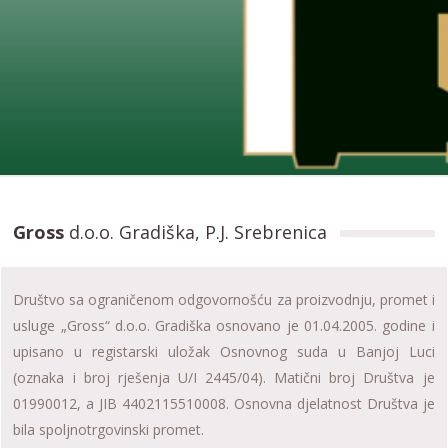
Gross
d.o.o. Gradiška, P.J. Srebrenica
Društvo sa ograničenom odgovornošću za proizvodnju, promet i
usluge „Gross“ d.o.o. Gradiška osnovano je 01.04.2005. godine i
upisano u registarski uložak Osnovnog suda u Banjoj Luci
(oznaka i broj rješenja U/I 2445/04). Matični broj Društva je
01990012, a JIB 4402115510008. Osnovna djelatnost Društva je
bila spolјnotrgovinski promet.