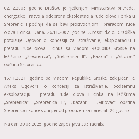
02.12.2005. godine Društvu je rješenjem Ministarstva privrede,
energetike i razvoja odobrena eksploatacija rude olova i cinka u
Srebrenici i počinje da se bavi proizvodnjom i preradom rude
olova i cinka. Dana, 26.11.2007. godine „Gross“ d.o.o. Gradiška
potpisuje Ugovor o koncesiji za istraživanje, eksploataciju i
preradu rude olova i cinka sa Vladom Republike Srpske na
ležištima „Srebrenica“, „Srebrenica II“, „Kazani“ i „Vitlovac“
opština Srebrenica.
15.11.2021. godine sa Vladom Republike Srpske zaklјučen je
Aneks Ugovora o koncesiji za istraživanje, podzemnu
eksploataciju i preradu rude olova i cinka na ležištima
„Srebrenica“, „Srebrenica II“, „Kazani“ i „Vitlovac“ opština
Srebrenica i koncesioni period produžen za narednih 20 godina.
Na dan 30.06.2025. godine zapošlјava 395 radnika.