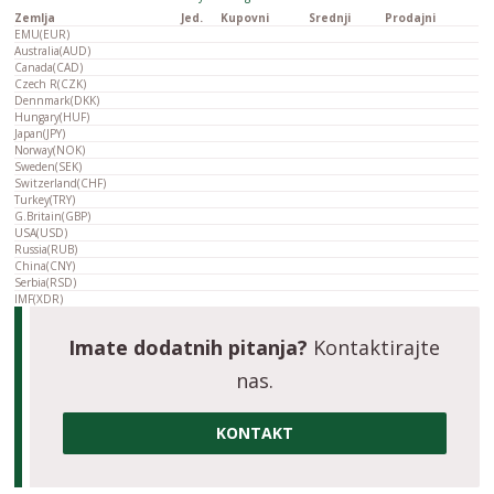
Zemlja
Jed.
Kupovni
Srednji
Prodajni
EMU(EUR)
Australia(AUD)
Canada(CAD)
Czech R(CZK)
Dennmark(DKK)
Hungary(HUF)
Japan(JPY)
Norway(NOK)
Sweden(SEK)
Switzerland(CHF)
Turkey(TRY)
G.Britain(GBP)
USA(USD)
Russia(RUB)
China(CNY)
Serbia(RSD)
IMF(XDR)
Imate dodatnih pitanja?
Kontaktirajte
nas.
KONTAKT