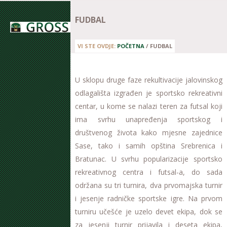
FUDBAL
VI STE OVDJE:
POČETNA
/
FUDBAL
U sklopu druge faze rekultivacije jalovinskog
odlagališta izgrađen je sportsko rekreativni
centar, u kome se nalazi teren za futsal koji
ima svrhu unapređenja sportskog i
društvenog života kako mjesne zajednice
Sase, tako i samih opština Srebrenica i
Bratunac. U svrhu popularizacije sportsko
rekreativnog centra i futsal-a, do sada
održana su tri turnira, dva prvomajska turnir
i jesenje radničke sportske igre. Na prvom
turniru učešće je uzelo devet ekipa, dok se
za jesenji turnir prijavila i deseta ekipa,