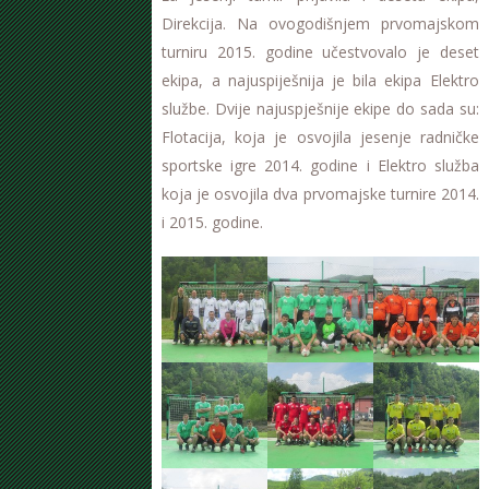
Direkcija. Na ovogodišnjem prvomajskom
turniru 2015. godine učestvovalo je deset
ekipa, a najuspiješnija je bila ekipa Elektro
službe. Dvije najuspješnije ekipe do sada su:
Flotacija, koja je osvojila jesenje radničke
sportske igre 2014. godine i Elektro služba
koja je osvojila dva prvomajske turnire 2014.
i 2015. godine.