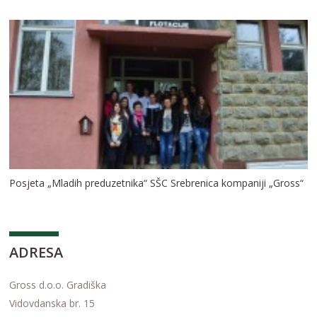
Posjeta „Mladih preduzetnika“ SŠC Srebrenica kompaniji „Gross“
ADRESA
Gross d.o.o. Gradiška
Vidovdanska br. 15