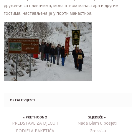
дружење са пливачима, монаштвом манастира и другим
гостима, настављена је у порти манастира.
OSTALE VIJESTI
« PRETHODNO
SLJEDEĆE »
PREDSTAVE ZA DJECU I
Nada Blam u posjeti
PODJELA PAKETIĆA
„Gross“-u