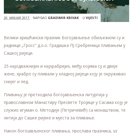
20. JANUAR 2017.
NAPISAO
GRADIMIR KRIVAK
U
VIJESTI
Велики хришћански празник Богојављење обиљежили су и
радници „Гросс“ д.о.о. Градишка ПЈ Сребреница пливањем у
Сашкој ријеци.
25 најодважнијих и најхрабријих, међу којима су и двије
жене, храбро су пливали у хладној ријеци коју је окруживао
снијег и лед.
Пливању је претходила богојављенска литургија у
православном Манастиру Пресвете Тројице у Сасама коју је
служио игуман о. Методије (Петричевић) са монаштвом, те
литија до Сашке ријеке и мјеста за пливање.
Након богојављенског пливања, прослава празника, уз