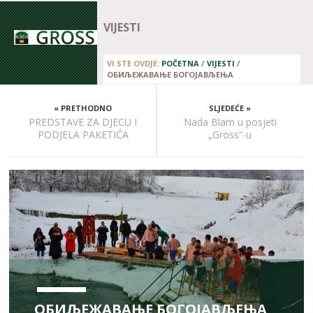
VIJESTI
VI STE OVDJE:
POČETNA
/
VIJESTI
/
ОБИЉЕЖАВАЊЕ БОГОЈАВЉЕЊА
« PRETHODNO
SLJEDEĆE »
PREDSTAVE ZA DJECU I
Nada Blam u posjeti
PODJELA PAKETIĆA
„Gross“-u
ОБИЉЕЖАВАЊЕ БОГОЈАВЉЕЊА