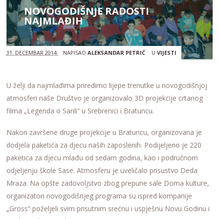
NOVOGODIŠNJE RADOSTI
NAJMLAĐIH
31. DECEMBAR 2014.
NAPISAO
ALEKSANDAR PETRIĆ
U
VIJESTI
U želji da najmlađima priredimo lijepe trenutke u novogodišnjoj
atmosferi naše Društvo je organizovalo 3D projekcije crtanog
filma „Legenda o Sarili“ u Srebrenici i Bratuncu.
Nakon završene druge projekcije u Bratuncu, organizovana je
dodjela paketića za djecu naših zaposlenih. Podijeljeno je 220
paketica za djecu mlađu od sedam godina, kao i područnom
odjeljenju škole Sase. Atmosferu je uveličalo prisustvo Deda
Mraza. Na opšte zadovoljstvo zbog prepune sale Doma kulture,
organizatori novogodišnjeg programa su ispred kompanije
„Gross“ poželjeli svim prisutnim srećnu i uspješnu Novu Godinu i