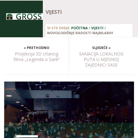
VIJESTI
VI STE OVDJE:
POČETNA
/
VIJESTI
/
NOVOGODIŠNJE RADOSTI NAJMLAĐIH
« PRETHODNO
SLJEDEĆE »
Projekcija 3D crtanog
SANACIJA LOKALNOG
filma „Legenda o Sarili“
PUTA U MJESNOJ
ZAJEDNICI SASE